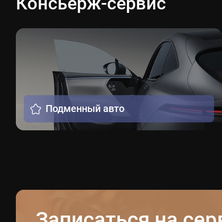
Консьерж-сервис
Подменный авто
Записаться на сер