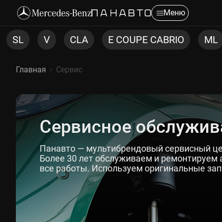
Меню
COUPE CABRIO
ML
CLS
C COUPE
C
Главная
Сервис
Сервисное обслужив
Панавто — мультибрендовый сервисный це
Более 30 лет обслуживаем и ремонтируем 
все работы. Используем оригинальные зап