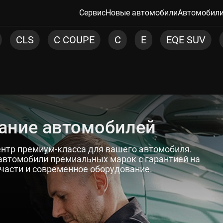
Сервис
Новые автомобили
Автомобили
E
EQE SUV
G
GLA
GLB
GL
ание автомобилей
нтр премиум-класса для вашего автомобиля.
автомобили премиальных марок с гарантией на
части и современное оборудование.