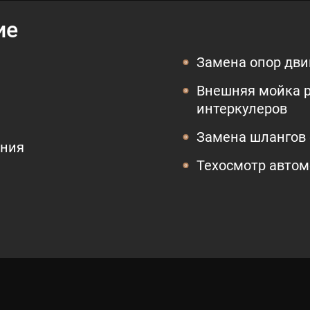
ие
Замена опор дви
Внешняя мойка р
интеркулеров
Замена шлангов 
ения
Техосмотр авто