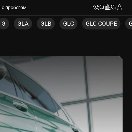
 с пробегом
C
GLC COUPE
GLE
GLE COUPE
GLS