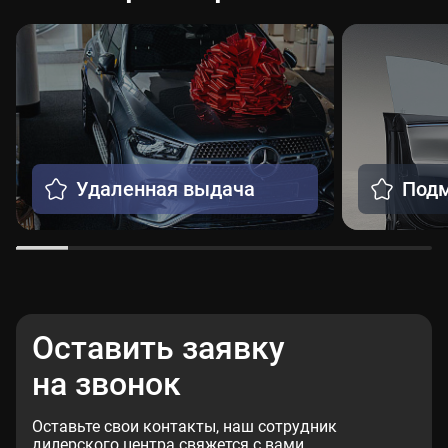
Удаленная выдача
Подм
Оставить заявку
на звонок
Оставьте свои контакты, наш сотрудник
дилерского центра свяжется с вами.