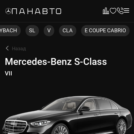
V
CLA
E COUPE CABRIO
ML
CLS
Назад
Mercedes-Benz S-Class
Mercedes-Benz S-Class
VII