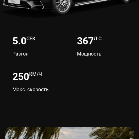
СЕК
Л.С
Разгон
Мощность
КМ/Ч
Макс. скорость