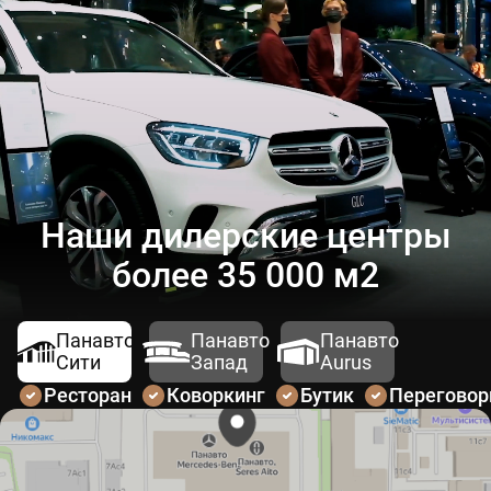
Наши дилерские центры
более 35 000 м2
Панавто
Панавто
Панавто
Сити
Запад
Aurus
Ресторан
Коворкинг
Бутик
Перегово