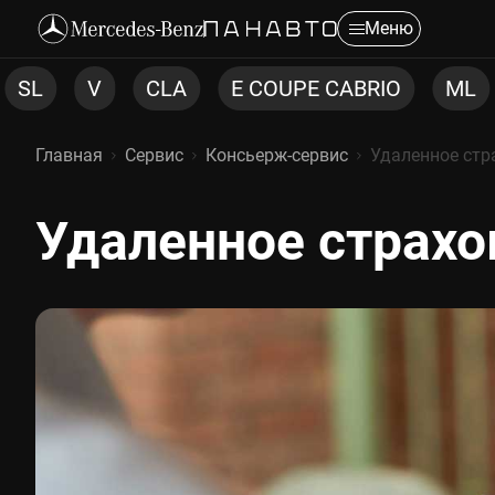
Меню
E COUPE CABRIO
ML
CLS
C COUPE
Главная
Сервис
Консьерж-сервис
Удаленное стр
Удаленное страхование
Удаленное страхо