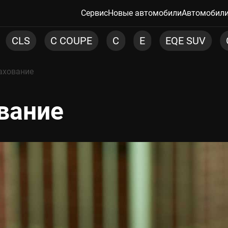
Сервис
Новые автомобили
Автомобили
C
E
EQE SUV
G
GLA
GLB
ахование
вание