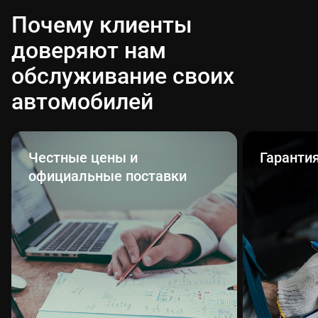
Почему клиенты
доверяют нам
обслуживание своих
автомобилей
Честные цены и
Гаранти
официальные поставки