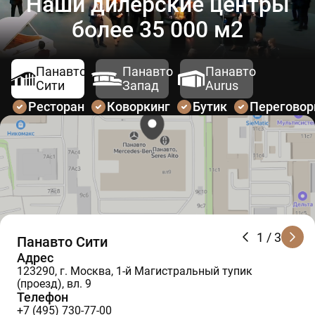
Наши дилерские центры
более 35 000 м2
Панавто
Панавто
Панавто
Сити
Запад
Aurus
Ресторан
Коворкинг
Бутик
Перегово
1
/ 3
Панавто Сити
Адрес
123290, г. Москва, 1-й Магистральный тупик
(проезд), вл. 9
Телефон
+7 (495) 730-77-00