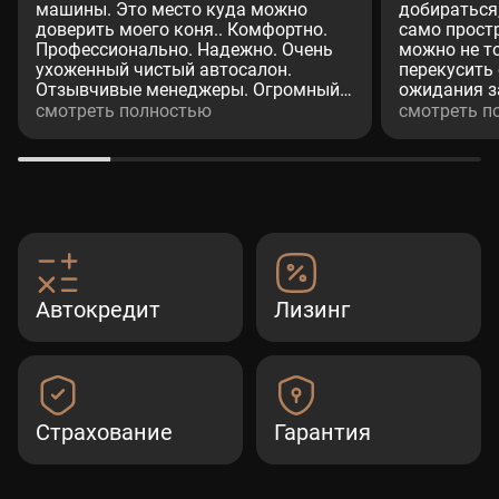
машины. Это место куда можно
добираться
доверить моего коня.. Комфортно.
само простр
Профессионально. Надежно. Очень
можно не т
ухоженный чистый автосалон.
перекусить
Отзывчивые менеджеры. Огромный
ожидания з
респект менеджеру (Александр.
процедуры 
смотреть полностью
смотреть п
Валихамедову) Человек на своём
хорошее ко
месте. Культурный. Вежливое
при покупке
отношение к клиентам. Недавно
страховка, р
проходил там ТО-2. (GLS). Все по
посещения 
делу. Отлично.Рекомендую.
эмоции.
(Дмитрий)
Автокредит
Лизинг
Страхование
Гарантия