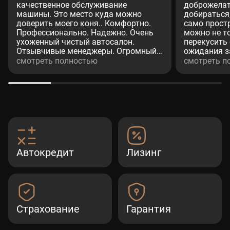
качественное обслуживание
доброжелат
машины. Это место куда можно
добираться
доверить моего коня.. Комфортно.
само простр
Профессионально. Надежно. Очень
можно не т
ухоженный чистый автосалон.
перекусить
Отзывчивые менеджеры. Огромный
ожидания з
респект менеджеру (Александр.
процедуры 
смотреть полностью
смотреть п
Валихамедову) Человек на своём
хорошее ко
месте. Культурный. Вежливое
при покупке
отношение к клиентам. Недавно
страховка, р
проходил там ТО-2. (GLS). Все по
посещения 
делу. Отлично.Рекомендую.
эмоции.
(Дмитрий)
Автокредит
Лизинг
Страхование
Гарантия