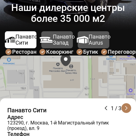
Наши дилерские центры
более 35 000 м2
Панавто
Панавто
Панавто
Сити
Запад
Aurus
Ресторан
Коворкинг
Бутик
Перегово
1
/ 3
Панавто Сити
Адрес
123290, г. Москва, 1-й Магистральный тупик
(проезд), вл. 9
Телефон