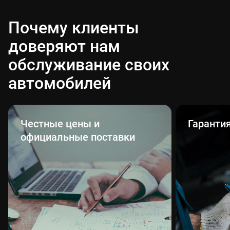
Почему клиенты
доверяют нам
обслуживание своих
автомобилей
Честные цены и
Гаранти
официальные поставки