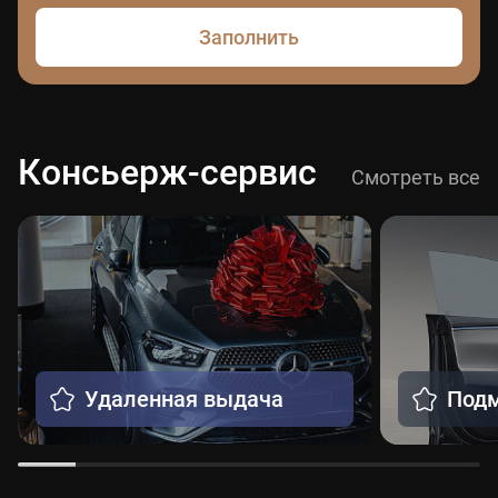
Заполнить
Консьерж-сервис
Смотреть все
Удаленная выдача
Подм