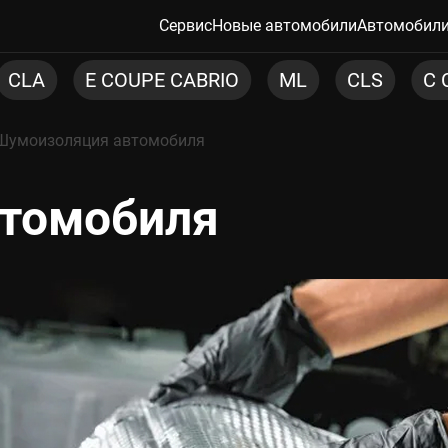
Сервис
Новые автомобили
Автомобили
E CABRIO
ML
CLS
C COUPE
C
Шумоизоляция автомобиля
томобиля