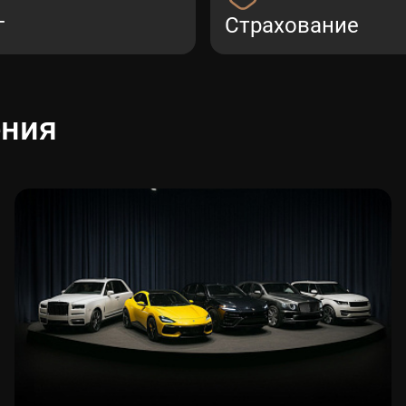
г
Страхование
ения