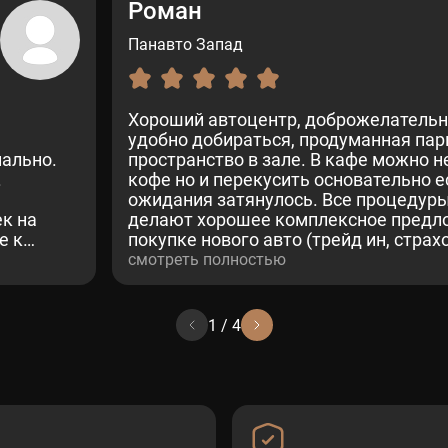
Роман
Панавто Запад
Хороший автоцентр, доброжелательн
удобно добираться, продуманная пар
нально.
пространство в зале. В кафе можно н
.
кофе но и перекусить основательно 
ожидания затянулось. Все процедуры
к на
делают хорошее комплексное предл
е к
покупке нового авто (трейд ин, страхо
се по
От посещения только положительные
смотреть полностью
1
/
4