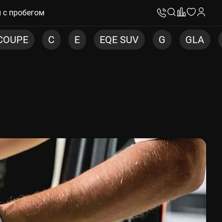
 с пробегом
E
EQE SUV
G
GLA
GLB
GLC