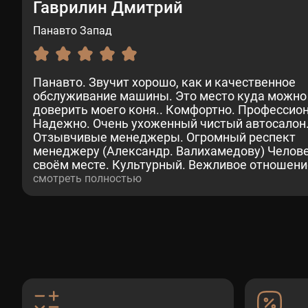
Гаврилин Дмитрий
Панавто Запад
Панавто. Звучит хорошо, как и качественное
обслуживание машины. Это место куда можно
доверить моего коня.. Комфортно. Профессио
Надежно. Очень ухоженный чистый автосалон
Отзывчивые менеджеры. Огромный респект
менеджеру (Александр. Валихамедову) Челове
своём месте. Культурный. Вежливое отношени
клиентам. Недавно проходил там ТО-2. (GLS). В
смотреть полностью
делу. Отлично.Рекомендую. (Дмитрий)