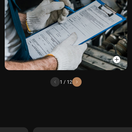
1
/
12