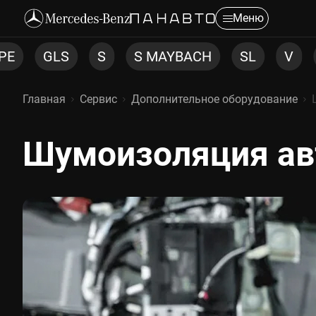
Меню
S MAYBACH
SL
V
CLA
E COUP
Главная
Сервис
Дополнительное оборудование
Шумоизоляция ав