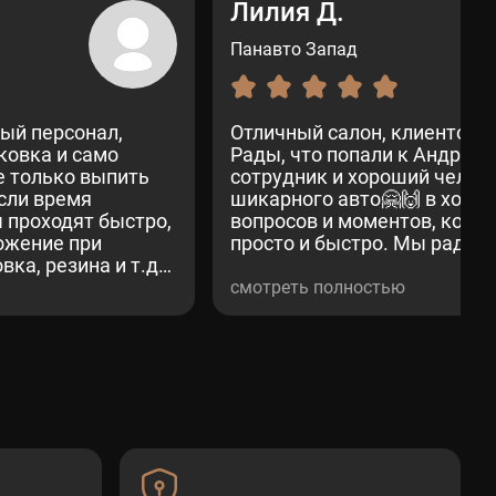
Лилия Д.
Панавто Запад
ый персонал,
Отличный салон, клиентоо
ковка и само
Рады, что попали к Андрею
е только выпить
сотрудник и хороший челов
если время
шикарного авто🤗🙌 в ходе 
 проходят быстро,
вопросов и моментов, кото
ожение при
просто и быстро. Мы рады п
вка, резина и т.д).
 эмоции.
смотреть полностью