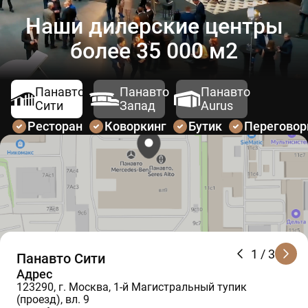
Наши дилерские центры
более 35 000 м2
Панавто
Панавто
Панавто
Сити
Запад
Aurus
Ресторан
Коворкинг
Бутик
Перегово
1
/ 3
Панавто Сити
Адрес
123290, г. Москва, 1-й Магистральный тупик
(проезд), вл. 9