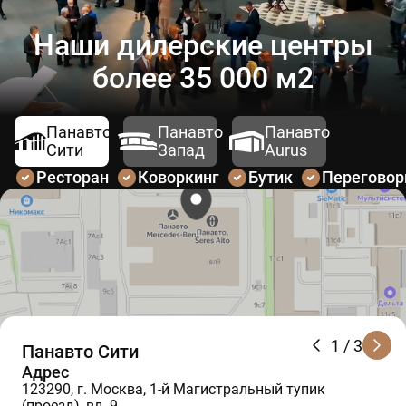
Наши дилерские центры
более 35 000 м2
Панавто
Панавто
Панавто
Сити
Запад
Aurus
Ресторан
Коворкинг
Бутик
Перегово
1
/ 3
Панавто Сити
Адрес
123290, г. Москва, 1-й Магистральный тупик
(проезд), вл. 9