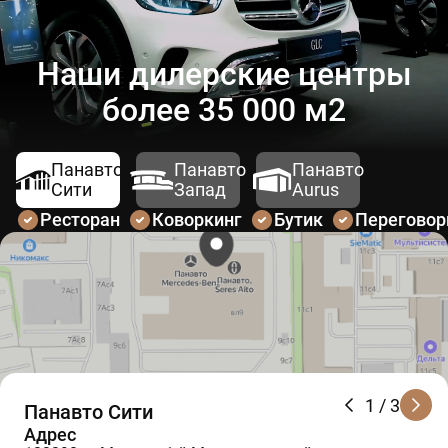
Наши дилерские центры
более 35 000 м2
Панавто
Панавто
Панавто
Сити
Запад
Aurus
Ресторан
Коворкинг
Бутик
Перегово
1
/ 3
Панавто Сити
Адрес