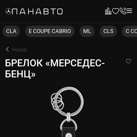
E COUPE CABRIO
ML
CLS
C COUPE
Назад
БРЕЛОК «МЕРСЕДЕС-БЕНЦ»
БРЕЛОК «МЕРСЕДЕС-
БЕНЦ»