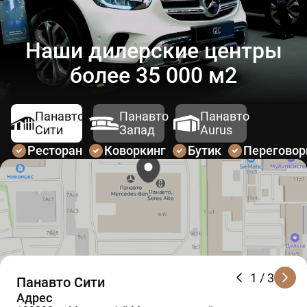
Наши дилерские центры
более 35 000 м2
Панавто
Панавто
Панавто
Сити
Запад
Aurus
Ресторан
Коворкинг
Бутик
Перегово
1
/ 3
Панавто Сити
Адрес