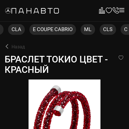
A
E COUPE CABRIO
ML
CLS
C COUPE
Назад
БРАСЛЕТ ТОКИО ЦВЕТ - КР
БРАСЛЕТ ТОКИО ЦВЕТ -
КРАСНЫЙ