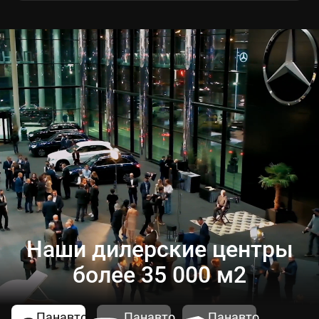
Наши дилерские центры
более 35 000 м2
Панавто
Панавто
Панавто