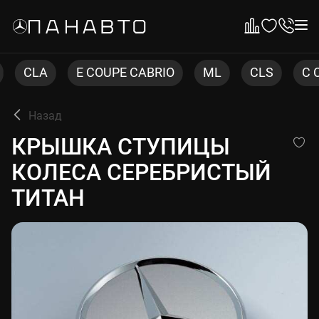
E COUPE CABRIO
ML
CLS
C COUPE
Назад
КРЫШКА СТУПИЦЫ КОЛЕСА
КРЫШКА СТУПИЦЫ
КОЛЕСА СЕРЕБРИСТЫЙ
ТИТАН