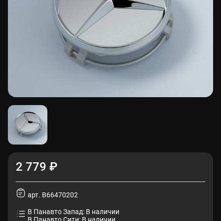
2 779 ₽
арт. B66470202
В Панавто Запад: В наличии
В Панавто Сити: В наличии