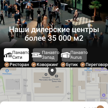
Наши дилерские центры
более 35 000 м2
Панавто
Панавто
Панавто
Сити
Запад
Aurus
Ресторан
Коворкинг
Бутик
Перегово