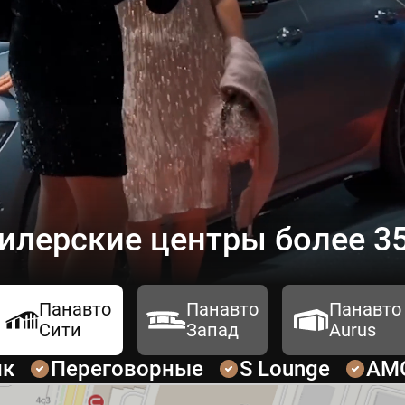
илерские центры более 35
Панавто
Панавто
Панавто
Сити
Запад
Aurus
ик
Переговорные
S Lounge
AM