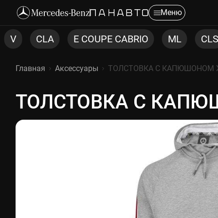
Меню
E COUPE CABRIO
ML
CLS
C COUPE
Главная
Аксессуары
ТОЛСТОВКА С КАПЮШОНОМ 
ТОЛСТОВКА С КАПЮ
ТОЛСТОВКА С КАПЮШОНО