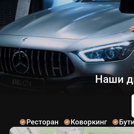
Наши д
Ресторан
Коворкинг
Бут