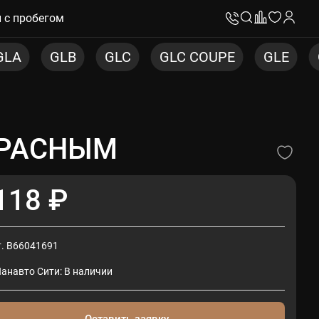
 с пробегом
GLC
GLC COUPE
GLE
GLE COUPE
G
КРАСНЫМ
118 ₽
т. B66041691
Панавто Сити: В наличии
Оставить заявку