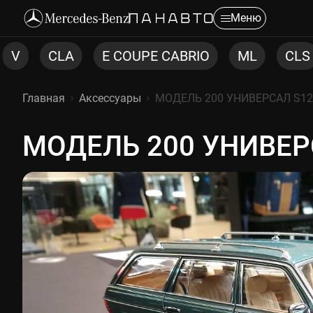
Меню
OUPE CABRIO
ML
CLS
C COUPE
C
Главная
Аксессуары
МОДЕЛЬ 200 УНИВЕРСАЛ S123(
МОДЕЛЬ 200 УНИВЕРС
МОДЕЛЬ 200 УНИВЕРСАЛ S1