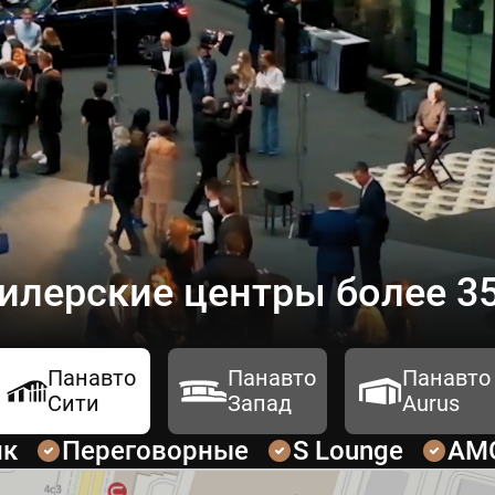
илерские центры более 35
Панавто
Панавто
Панавто
Сити
Запад
Aurus
ик
Переговорные
S Lounge
AM