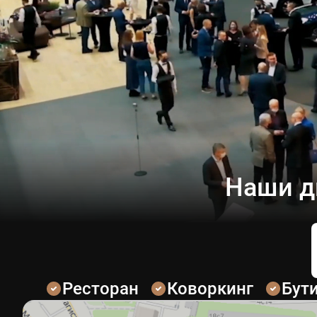
Наши д
Ресторан
Коворкинг
Бут