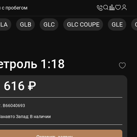
 с пробегом
GLC COUPE
GLE
GLE COUPE
GLS
троль 1:18
 616 ₽
т. B66040693
Панавто Запад: В наличии
Оставить заявку