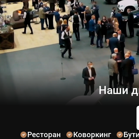
Наши д
Ресторан
Коворкинг
Бут