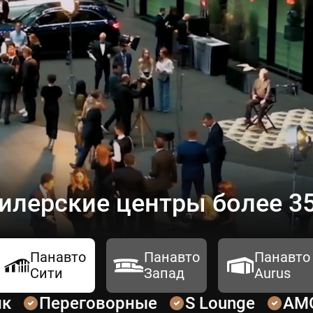
илерские центры более 35
Панавто
Панавто
Панавто
Сити
Запад
Aurus
ик
Переговорные
S Lounge
AM