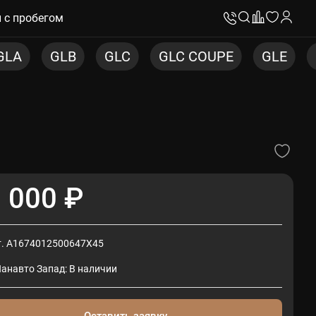
 с пробегом
LC
GLC COUPE
GLE
GLE COUPE
G
 000 ₽
т. A1674012500647X45
Панавто Запад: В наличии
Оставить заявку