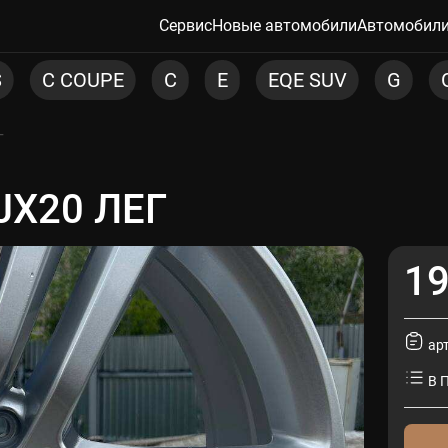
Сервис
Новые автомобили
Автомобили
C
E
EQE SUV
G
GLA
GLB
G
Г
JX20 ЛЕГ
ЛЕГ
19
ар
В 