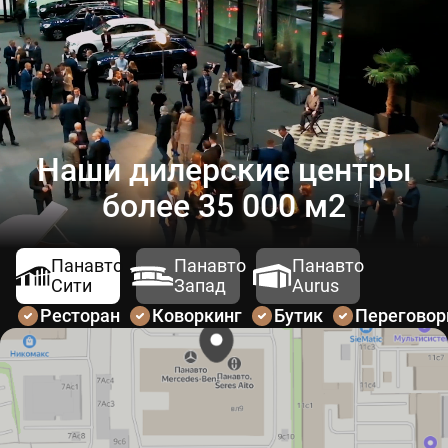
Наши дилерские центры
более 35 000 м2
Панавто
Панавто
Панавто
Сити
Запад
Aurus
Ресторан
Коворкинг
Бутик
Перегово