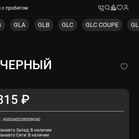
 с пробегом
LB
GLC
GLC COUPE
GLE
GLE COU
 ЧЕРНЫЙ
ГЛЯНЦЕВЫЙ
815 ₽
т. A00040038009040
Панавто Запад: В наличии
Панавто Сити: В наличии