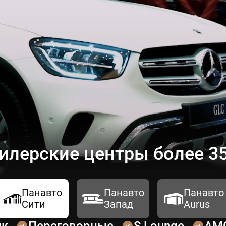
илерские центры более 35
Панавто
Панавто
Панавто
Сити
Запад
Aurus
ик
Переговорные
S Lounge
AM