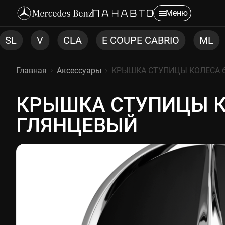
Меню
CLA
E COUPE CABRIO
ML
CLS
C C
Главная
Аксессуары
КРЫШКА СТУПИЦЫ КОЛЕСА 6
КРЫШКА СТУПИЦЫ КО
КРЫШКА СТУПИЦЫ КОЛЕСА
ГЛЯНЦЕВЫЙ