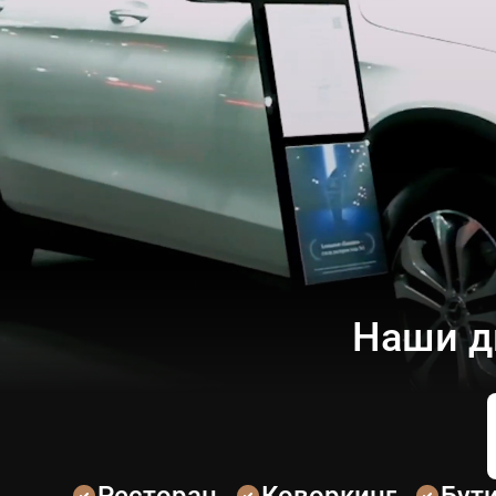
Наши д
Ресторан
Коворкинг
Бут