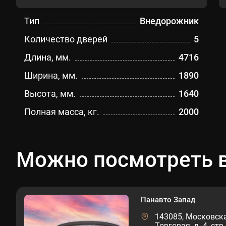
Тип
Внедорожник
Количество дверей
5
Длина, мм.
4716
Ширина, мм.
1890
Высота, мм.
1640
Полная масса, кг.
2000
Можно посмотреть в
Панавто Запад
143085, Московская
Торговая, д. 4, стр.