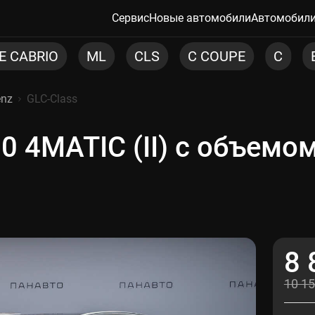
Сервис
Новые автомобили
Автомобили
CLS
C COUPE
C
E
EQE SUV
G
enz
GLC-Class
0 4MATIC (II) с объемо
8 
10 15