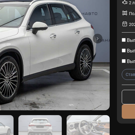
2 л
По
202
Выг
Выг
Выг
Став