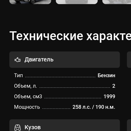
Технические характ
Двигатель
Тип
Бензин
Объем, л.
2
Объем, см3
1999
Мощность
258 л.с. / 190 н.м.
Кузов