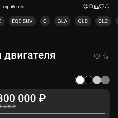
 с пробегом
GLA
GLB
GLC
GLC COUPE
GL
м двигателя
800 000 ₽
0 000 ₽