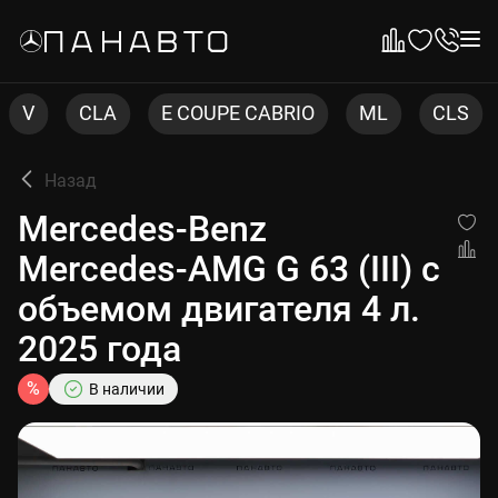
CABRIO
ML
CLS
C COUPE
C
E
Назад
Mercedes-Benz
Mercedes-AMG G 63 (III) с
объемом двигателя 4 л.
2025 года
%
В наличии