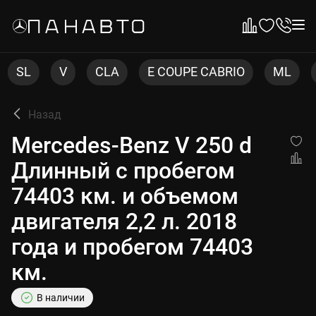
LA
E COUPE CABRIO
ML
CLS
C COUPE
Назад
Mercedes-Benz V 250 d
Длинный с пробегом
74403 км. и объемом
двигателя 2,2 л. 2018
года и пробегом 74403
км.
В наличии