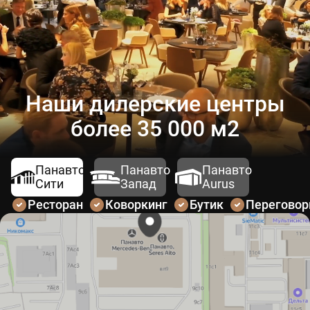
Наши дилерские центры
более 35 000 м2
Панавто
Панавто
Панавто
Сити
Запад
Aurus
Ресторан
Коворкинг
Бутик
Перегово