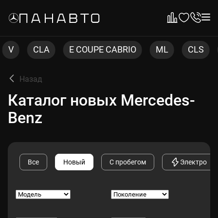
E COUPE CABRIO
ML
CLS
C COUPE
Назад
Каталог новых Mercedes-
Benz
Все
Новый
С пробегом
Электро