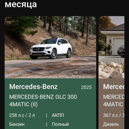
месяца
Mercedes-Benz
Merced
2025
MERCEDES-BENZ GLC 300
MERCEDES
4MATIC (II)
4MATIC LO
258 л.с / 2 л
АКПП
367 л.с / 3 л
Бензин
Полный
Дизель