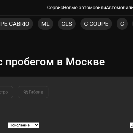
Сервис
Новые автомобили
Автомобили
CLS
C COUPE
C
E
EQE SUV
с пробегом в Москве
ктро
Гибрид