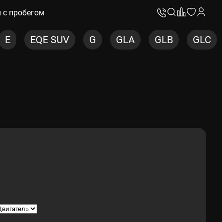
 с пробегом
G
GLA
GLB
GLC
GLC COUPE
G