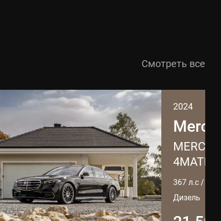
Смотреть все
2024
Merce
MERCEDE
4MATIC L
367 л.с / 3 л
Дизель