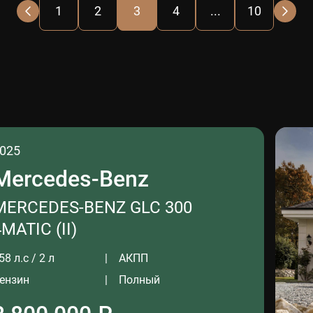
1
2
3
4
...
10
025
Mercedes-Benz
MERCEDES-BENZ GLC 300
4MATIC (II)
58 л.с / 2 л
АКПП
ензин
Полный