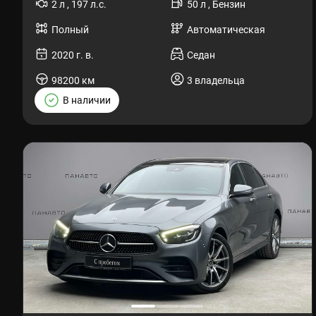
2 л , 197 л.с.
50 л , Бензин
Полный
Автоматическая
2020 г. в.
Седан
98200 км
3 владельца
В наличии