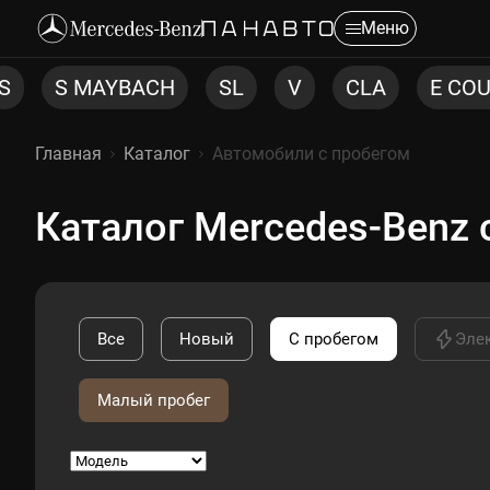
Меню
SL
V
CLA
E COUPE CABRIO
ML
Главная
Каталог
Автомобили с пробегом
Каталог Mercedes-Benz 
Все
Новый
С пробегом
Эле
Малый пробег