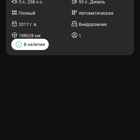
3 л , 258 л.с.
93 л , Дизель
Полный
Автоматическая
2017 г. в.
Внедорожник
188628 км
1
В наличии