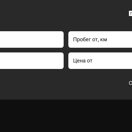
Пробег от, км
Цена от
С