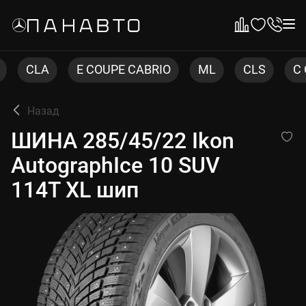
E COUPE CABRIO
ML
CLS
C COUPE
Назад
ШИНА 285/45/22 Ikon Autogr
ШИНА 285/45/22 Ikon
AutographIce 10 SUV
114T XL шип