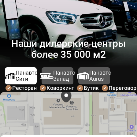
Наши дилерские центры
более 35 000 м2
Панавто
Панавто
Панавто
Сити
Запад
Aurus
Ресторан
Коворкинг
Бутик
Перегово