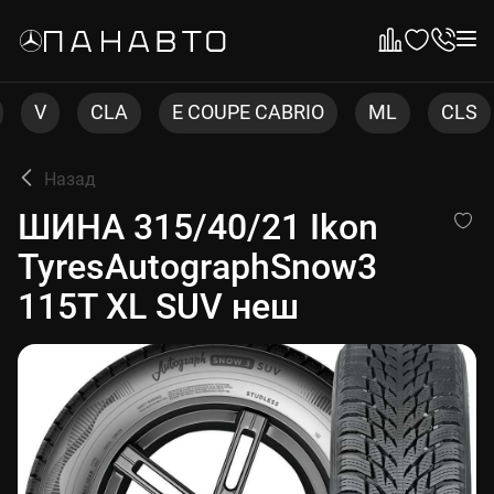
CLA
E COUPE CABRIO
ML
CLS
C CO
Назад
ШИНА 315/40/21 Ikon Tyres
ШИНА 315/40/21 Ikon
TyresAutographSnow3
115T XL SUV неш