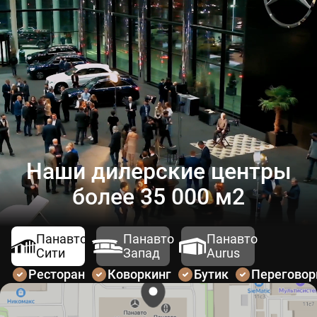
Наши дилерские центры
более 35 000 м2
Панавто
Панавто
Панавто
Сити
Запад
Aurus
Ресторан
Коворкинг
Бутик
Перегово