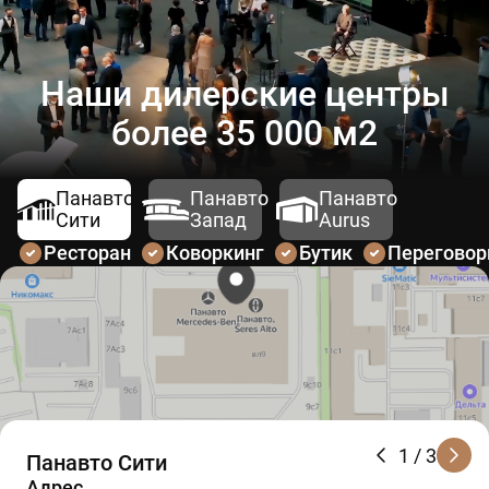
Наши дилерские центры
более 35 000 м2
Панавто
Панавто
Панавто
Сити
Запад
Aurus
Ресторан
Коворкинг
Бутик
Перегово
1
/ 3
Панавто Сити
Адрес