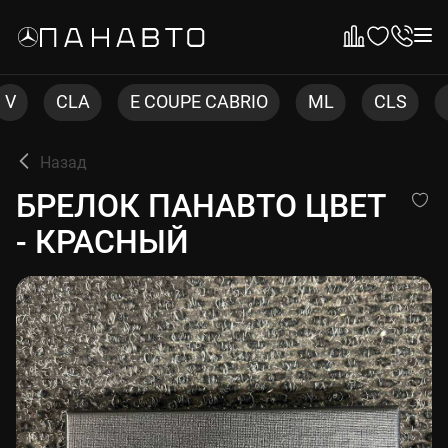
LA
E COUPE CABRIO
ML
CLS
C COUPE
Назад
БРЕЛОК ПАНАВТО ЦВЕТ - 
БРЕЛОК ПАНАВТО ЦВЕТ
- КРАСНЫЙ