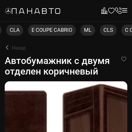
E COUPE CABRIO
ML
CLS
C COUPE
Назад
Автобумажник с двумя отд
Автобумажник с двумя
отделен коричневый