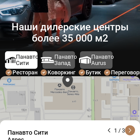
Наши дилерские центры
более 35 000 м2
Панавто
Панавто
Панавто
Сити
Запад
Aurus
Ресторан
Коворкинг
Бутик
Перегово
1
/ 3
Панавто Сити
Адрес