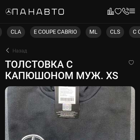
E COUPE CABRIO
ML
CLS
C COUPE
Назад
ТОЛСТОВКА С КАПЮШОНОМ
ТОЛСТОВКА С
КАПЮШОНОМ МУЖ. XS