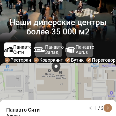
Наши дилерские центры
более 35 000 м2
Панавто
Панавто
Панавто
Сити
Запад
Aurus
Ресторан
Коворкинг
Бутик
Перегово
1
/ 3
Панавто Сити
Адрес