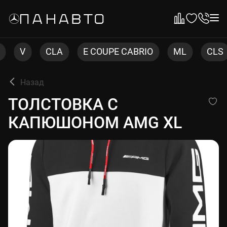
CLA
E COUPE CABRIO
ML
CLS
C COU
Назад
ТОЛСТОВКА С КАПЮШОНОМ
ТОЛСТОВКА С
КАПЮШОНОМ AMG XL