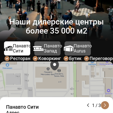
Наши дилерские центры
более 35 000 м2
Панавто
Панавто
Панавто
Сити
Запад
Aurus
Ресторан
Коворкинг
Бутик
Перегово
1
/ 3
Панавто Сити
Адрес