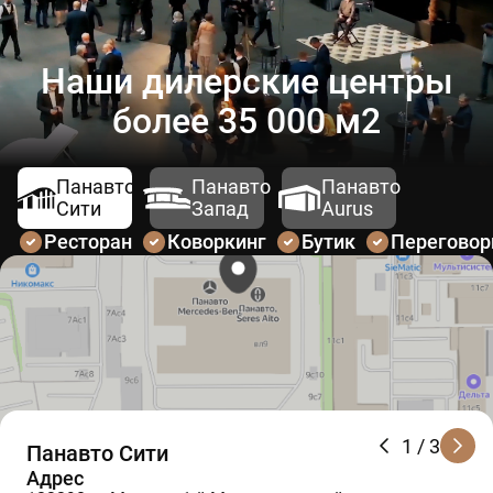
Наши дилерские центры
более 35 000 м2
Панавто
Панавто
Панавто
Сити
Запад
Aurus
Ресторан
Коворкинг
Бутик
Перегово
1
/ 3
Панавто Сити
Адрес