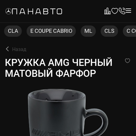
E COUPE CABRIO
ML
CLS
C COUPE
Назад
КРУЖКА AMG ЧЕРНЫЙ МА
КРУЖКА AMG ЧЕРНЫЙ
МАТОВЫЙ ФАРФОР