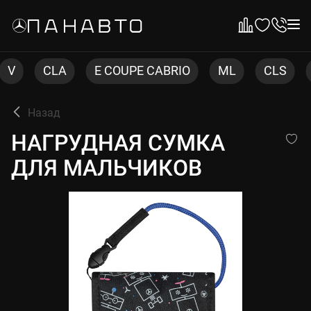
A
E COUPE CABRIO
ML
CLS
C COUPE
Назад
НАГРУДНАЯ СУМКА ДЛЯ М
НАГРУДНАЯ СУМКА
ДЛЯ МАЛЬЧИКОВ