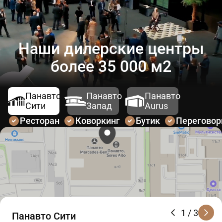
Наши дилерские центры
более 35 000 м2
Панавто
Панавто
Панавто
Сити
Запад
Aurus
Ресторан
Коворкинг
Бутик
Перегово
1
/ 3
Панавто Сити