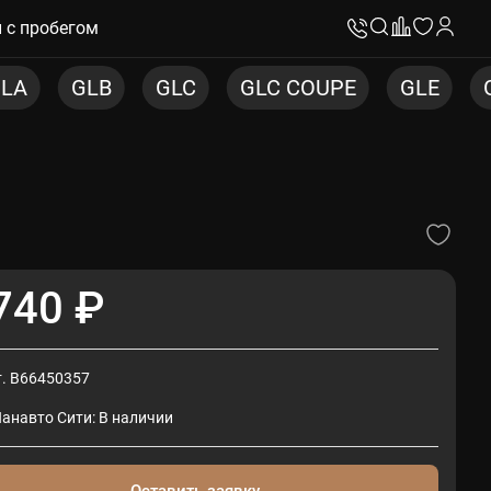
 с пробегом
LC
GLC COUPE
GLE
GLE COUPE
G
740 ₽
т. B66450357
Панавто Сити: В наличии
Оставить заявку