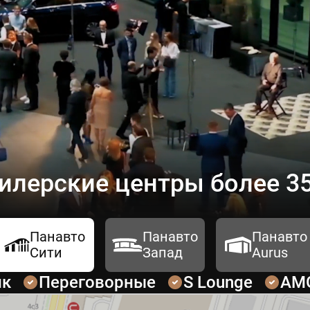
илерские центры более 35
Панавто
Панавто
Панавто
Сити
Запад
Aurus
ик
Переговорные
S Lounge
AM