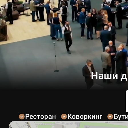
Наши д
Ресторан
Коворкинг
Бут