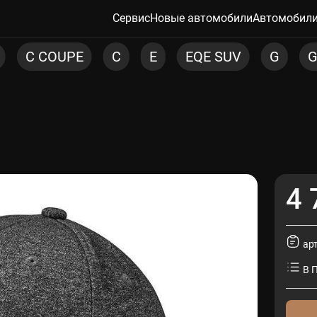
Сервис
Новые автомобили
Автомобили
C
E
EQE SUV
G
GLA
GLB
G
4 
ар
В 