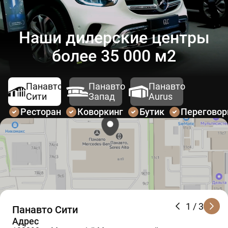
Наши дилерские центры
более 35 000 м2
Панавто
Панавто
Панавто
Сити
Запад
Aurus
Ресторан
Коворкинг
Бутик
Перегово
1
/ 3
Панавто Сити
Адрес