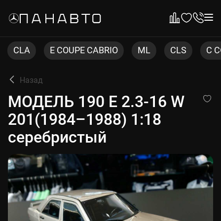
E COUPE CABRIO
ML
CLS
C COUPE
Назад
МОДЕЛЬ 190 E 2.3-16 W 201
МОДЕЛЬ 190 E 2.3-16 W
201(1984–1988) 1:18
серебристый