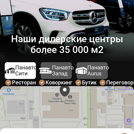
Наши дилерские центры
более 35 000 м2
Панавто
Панавто
Панавто
Сити
Запад
Aurus
Ресторан
Коворкинг
Бутик
Перегово