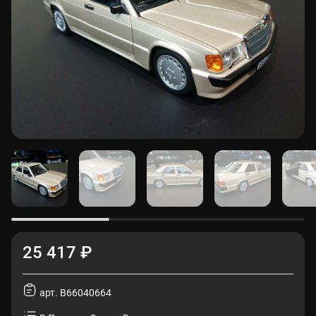
25 417 ₽
арт. B66040664