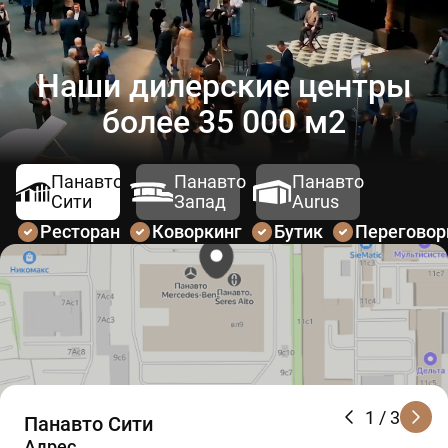
Наши дилерские центры
более 35 000 м2
Панавто
Панавто
Панавто
Сити
Запад
Aurus
Ресторан
Коворкинг
Бутик
Перегово
1
/ 3
Панавто Сити
Адрес