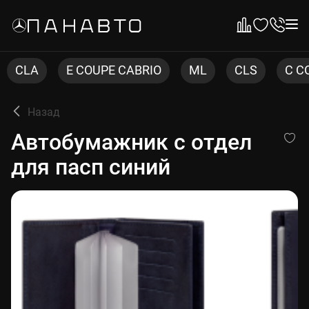
E COUPE CABRIO
ML
CLS
C COUPE
Назад
Автобумажник с отдел для 
Автобумажник с отдел
для пасп синий