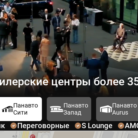
илерские центры более 35
Панавто
Панавто
Панавто
Сити
Запад
Aurus
ик
Переговорные
S Lounge
AM