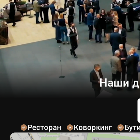
Наши д
Ресторан
Коворкинг
Бут