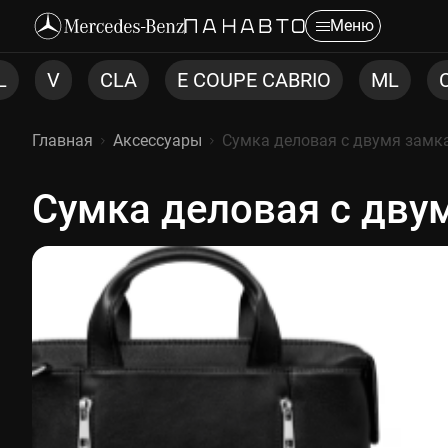
Меню
E COUPE CABRIO
ML
CLS
C COUP
Главная
Аксессуары
Сумка деловая с двумя замк
Сумка деловая с дву
Сумка деловая с двумя за