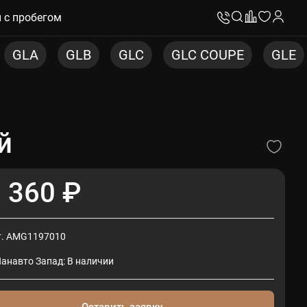
 с пробегом
GLC
GLC COUPE
GLE
GLE COUPE
й
 360 ₽
т. AMG1197010
Панавто Запад: В наличии
Оставить заявку