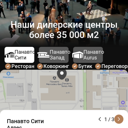
Наши дилерские центры
более 35 000 м2
Панавто
Панавто
Панавто
Сити
Запад
Aurus
Ресторан
Коворкинг
Бутик
Перегово
1
/ 3
Панавто Сити
Адрес