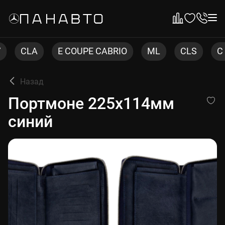
E COUPE CABRIO
ML
CLS
C COUPE
Назад
Портмоне 225х114мм синий
Портмоне 225х114мм
синий