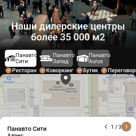
Наши дилерские центры
более 35 000 м2
Панавто
Панавто
Панавто
Сити
Запад
Aurus
Ресторан
Коворкинг
Бутик
Перегово
1
/ 3
Панавто Сити
Адрес