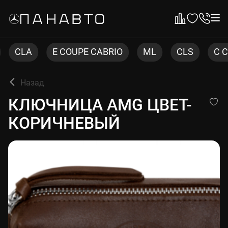
E COUPE CABRIO
ML
CLS
C COUPE
Назад
КЛЮЧНИЦА AMG ЦВЕТ-КО
КЛЮЧНИЦА AMG ЦВЕТ-
КОРИЧНЕВЫЙ