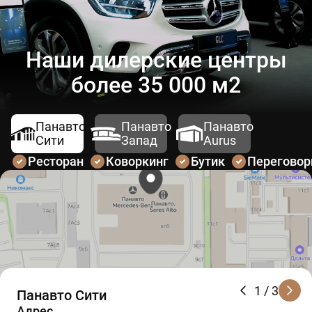
Наши дилерские центры
более 35 000 м2
Панавто
Панавто
Панавто
Сити
Запад
Aurus
Ресторан
Коворкинг
Бутик
Перегово
1
/ 3
Панавто Сити
Адрес