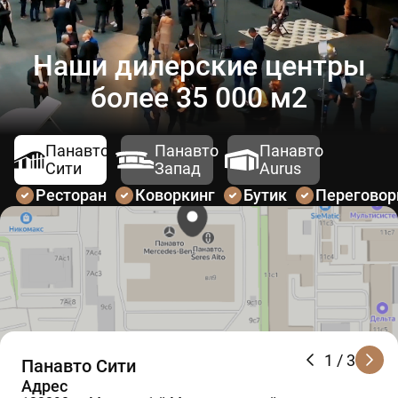
Наши дилерские центры
более 35 000 м2
Панавто
Панавто
Панавто
Сити
Запад
Aurus
Ресторан
Коворкинг
Бутик
Перегово
1
/ 3
Панавто Сити
Адрес