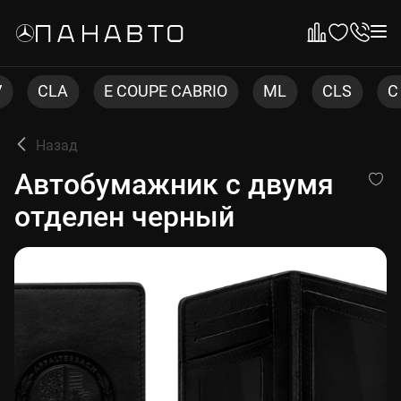
E COUPE CABRIO
ML
CLS
C COUPE
C
Назад
Автобумажник с двумя отд
Автобумажник с двумя
отделен черный