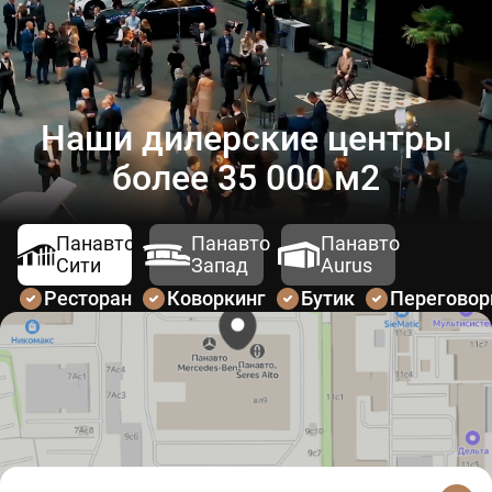
Наши дилерские центры
более 35 000 м2
Панавто
Панавто
Панавто
Сити
Запад
Aurus
Ресторан
Коворкинг
Бутик
Перегово