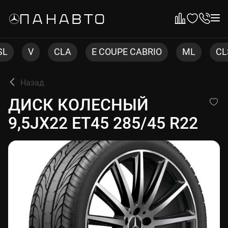
CLA
E COUPE CABRIO
ML
CLS
C 
Назад
ДИСК КОЛЕСНЫЙ 9,5JX22 ET
ДИСК КОЛЕСНЫЙ
9,5JX22 ET45 285/45 R22