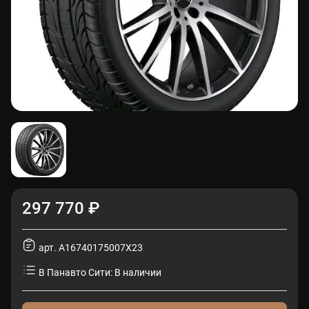
297 770 ₽
арт. A16740175007X23
В Панавто Сити: В наличии