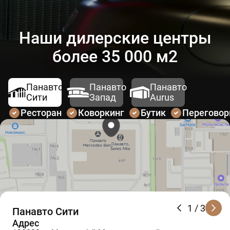
Наши дилерские центры
более 35 000 м2
Панавто
Панавто
Панавто
Сити
Запад
Aurus
Ресторан
Коворкинг
Бутик
Перегово
1
/ 3
Панавто Сити
Адрес